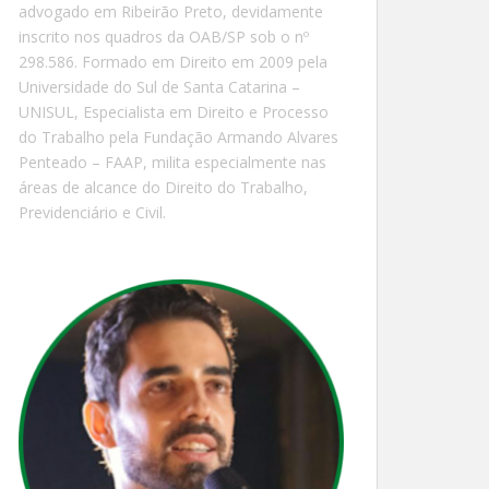
advogado em Ribeirão Preto, devidamente
inscrito nos quadros da OAB/SP sob o nº
298.586. Formado em Direito em 2009 pela
Universidade do Sul de Santa Catarina –
UNISUL, Especialista em Direito e Processo
do Trabalho pela Fundação Armando Alvares
Penteado – FAAP, milita especialmente nas
áreas de alcance do Direito do Trabalho,
Previdenciário e Civil.