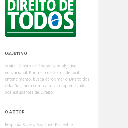
OBJETIVO
O site "Direito de Todos" tem objetivo
educacional. Por meio de textos de fácil
entendimento, busca aproximar o Direito dos
cidadãos, bem como auxiliar o aprendizado
dos estudantes de Direito.
O AUTOR
Felipe da Silveira Azadinho Piacenti é