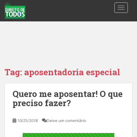
S
TOGGLE
k
i
p
t
o
m
a
i
n
Tag:
aposentadoria especial
c
o
n
Quero me aposentar! O que
t
preciso fazer?
e
n
t
10/25/2018
Deixe um comentário