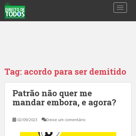
S
TOGGLE
k
i
p
t
o
m
a
i
n
Tag:
acordo para ser demitido
c
o
n
Patrão não quer me
t
mandar embora, e agora?
e
n
t
02/09/2023
Deixe um comentário