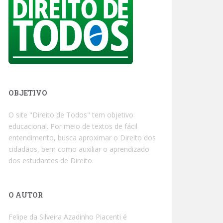
OBJETIVO
O site "Direito de Todos" tem objetivo
educacional. Por meio de textos de fácil
entendimento, busca aproximar o Direito dos
cidadãos, bem como auxiliar o aprendizado
dos estudantes de Direito.
O AUTOR
Felipe da Silveira Azadinho Piacenti é