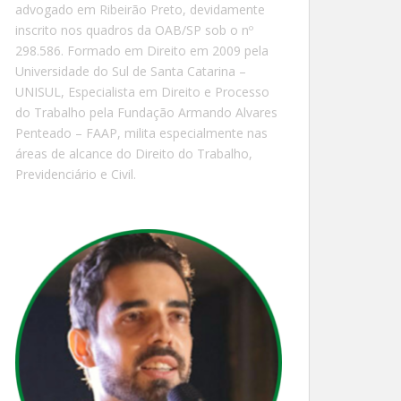
advogado em Ribeirão Preto, devidamente
inscrito nos quadros da OAB/SP sob o nº
298.586. Formado em Direito em 2009 pela
Universidade do Sul de Santa Catarina –
UNISUL, Especialista em Direito e Processo
do Trabalho pela Fundação Armando Alvares
Penteado – FAAP, milita especialmente nas
áreas de alcance do Direito do Trabalho,
Previdenciário e Civil.