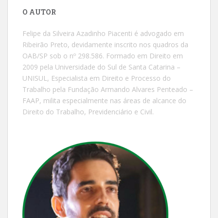
O AUTOR
Felipe da Silveira Azadinho Piacenti é advogado em
Ribeirão Preto, devidamente inscrito nos quadros da
OAB/SP sob o nº 298.586. Formado em Direito em
2009 pela Universidade do Sul de Santa Catarina –
UNISUL, Especialista em Direito e Processo do
Trabalho pela Fundação Armando Alvares Penteado –
FAAP, milita especialmente nas áreas de alcance do
Direito do Trabalho, Previdenciário e Civil.