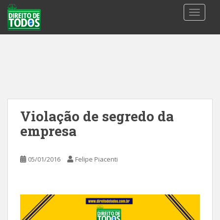
S
TOGGLE
k
i
p
t
o
m
a
i
n
Violação de segredo da
c
empresa
o
n
t
05/01/2016
Felipe Piacenti
e
n
t