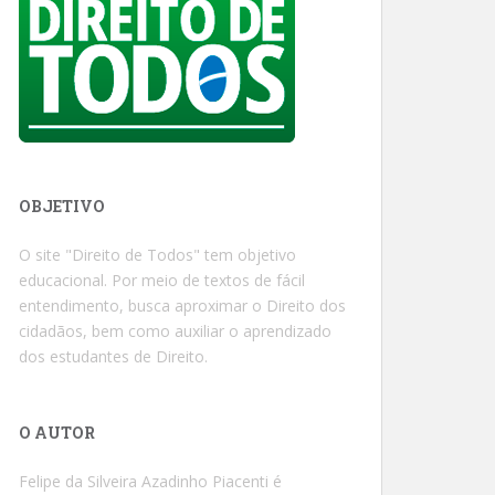
OBJETIVO
O site "Direito de Todos" tem objetivo
educacional. Por meio de textos de fácil
entendimento, busca aproximar o Direito dos
cidadãos, bem como auxiliar o aprendizado
dos estudantes de Direito.
O AUTOR
Felipe da Silveira Azadinho Piacenti é