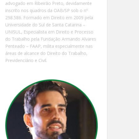
advogado em Ribeirão Preto, devidamente
inscrito nos quadros da OAB/SP sob o nº
298.586. Formado em Direito em 2009 pela
Universidade do Sul de Santa Catarina –
UNISUL, Especialista em Direito e Processo
do Trabalho pela Fundação Armando Alvares
Penteado – FAAP, milita especialmente nas
áreas de alcance do Direito do Trabalho,
Previdenciário e Civil.