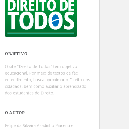
OBJETIVO
O site "Direito de Todos" tem objetivo
educacional. Por meio de textos de fácil
entendimento, busca aproximar o Direito dos
cidadãos, bem como auxiliar o aprendizado
dos estudantes de Direito.
O AUTOR
Felipe da Silveira Azadinho Piacenti é