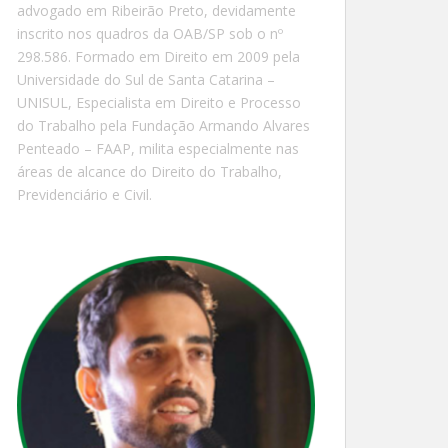
advogado em Ribeirão Preto, devidamente
inscrito nos quadros da OAB/SP sob o nº
298.586. Formado em Direito em 2009 pela
Universidade do Sul de Santa Catarina –
UNISUL, Especialista em Direito e Processo
do Trabalho pela Fundação Armando Alvares
Penteado – FAAP, milita especialmente nas
áreas de alcance do Direito do Trabalho,
Previdenciário e Civil.