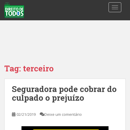
S
TOGGLE
k
i
p
t
o
m
a
i
n
Tag:
terceiro
c
o
n
Seguradora pode cobrar do
t
culpado o prejuízo
e
n
t
02/21/2019
Deixe um comentário