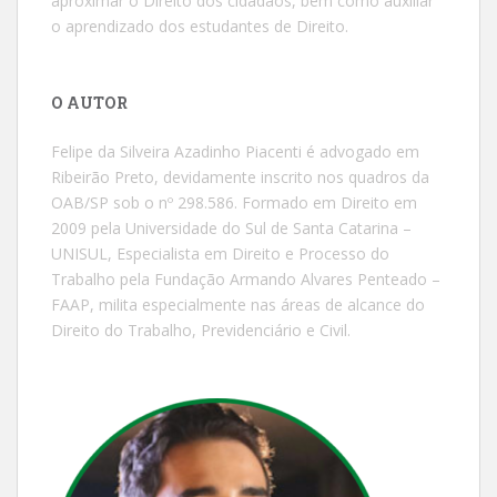
aproximar o Direito dos cidadãos, bem como auxiliar
o aprendizado dos estudantes de Direito.
O AUTOR
Felipe da Silveira Azadinho Piacenti é advogado em
Ribeirão Preto, devidamente inscrito nos quadros da
OAB/SP sob o nº 298.586. Formado em Direito em
2009 pela Universidade do Sul de Santa Catarina –
UNISUL, Especialista em Direito e Processo do
Trabalho pela Fundação Armando Alvares Penteado –
FAAP, milita especialmente nas áreas de alcance do
Direito do Trabalho, Previdenciário e Civil.