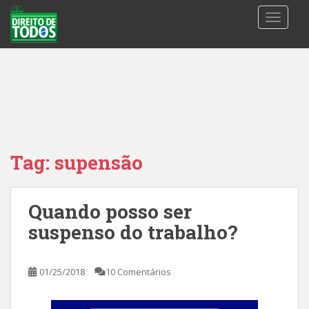
S
TOGGLE
k
i
p
t
o
m
a
i
n
Tag:
supensão
c
o
n
Quando posso ser
t
suspenso do trabalho?
e
n
t
01/25/2018
10 Comentários