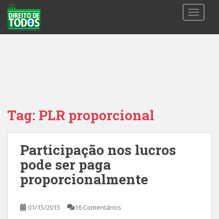
S
TOGGLE
k
i
p
t
o
m
a
i
n
Tag:
PLR proporcional
c
o
n
Participação nos lucros
t
pode ser paga
e
n
proporcionalmente
t
01/15/2015
16 Comentários