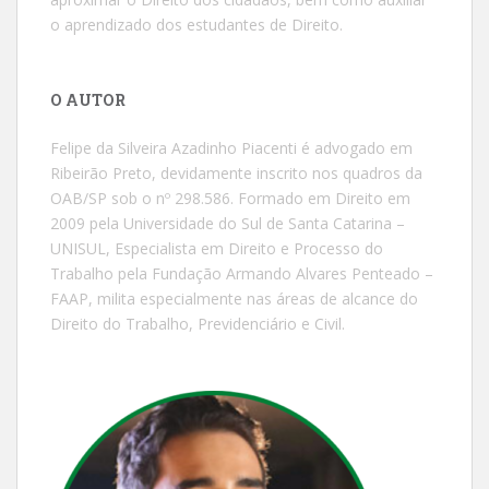
o aprendizado dos estudantes de Direito.
O AUTOR
Felipe da Silveira Azadinho Piacenti é advogado em
Ribeirão Preto, devidamente inscrito nos quadros da
OAB/SP sob o nº 298.586. Formado em Direito em
2009 pela Universidade do Sul de Santa Catarina –
UNISUL, Especialista em Direito e Processo do
Trabalho pela Fundação Armando Alvares Penteado –
FAAP, milita especialmente nas áreas de alcance do
Direito do Trabalho, Previdenciário e Civil.