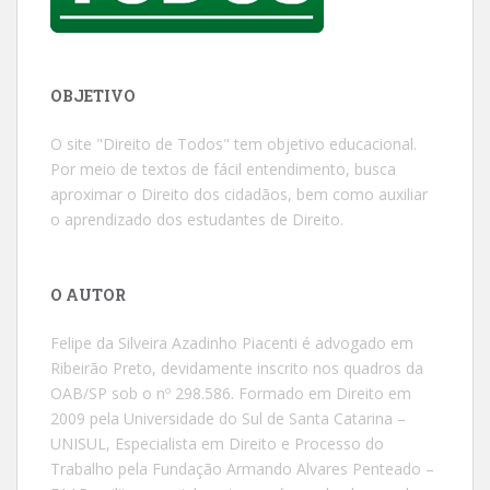
OBJETIVO
O site "Direito de Todos" tem objetivo educacional.
Por meio de textos de fácil entendimento, busca
aproximar o Direito dos cidadãos, bem como auxiliar
o aprendizado dos estudantes de Direito.
O AUTOR
Felipe da Silveira Azadinho Piacenti é advogado em
Ribeirão Preto, devidamente inscrito nos quadros da
OAB/SP sob o nº 298.586. Formado em Direito em
2009 pela Universidade do Sul de Santa Catarina –
UNISUL, Especialista em Direito e Processo do
Trabalho pela Fundação Armando Alvares Penteado –