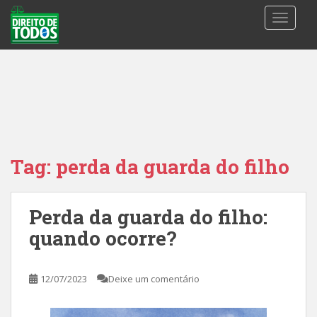
S
TOGGLE
k
i
p
t
o
m
a
i
n
Tag:
perda da guarda do filho
c
o
n
Perda da guarda do filho:
t
quando ocorre?
e
n
t
12/07/2023
Deixe um comentário