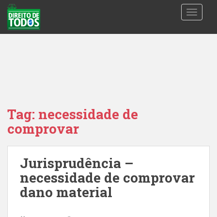
S
TOGGLE
k
i
p
t
o
m
a
i
n
Tag:
necessidade de
c
comprovar
o
n
t
Jurisprudência –
e
n
necessidade de comprovar
t
dano material