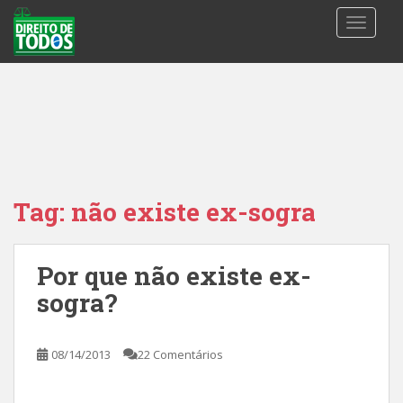
S
TOGGLE
k
i
p
t
o
m
a
i
n
Tag:
não existe ex-sogra
c
o
n
Por que não existe ex-
t
sogra?
e
n
t
08/14/2013
22 Comentários