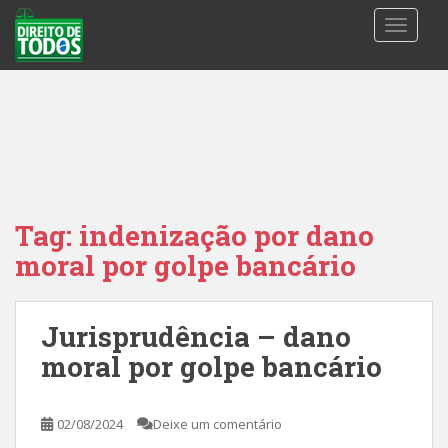
S
TOGGLE
k
i
p
t
o
m
a
i
n
Tag:
indenização por dano
c
moral por golpe bancário
o
n
t
Jurisprudência – dano
e
n
moral por golpe bancário
t
02/08/2024
Deixe um comentário