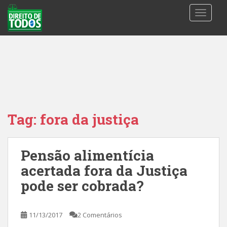
S
TOGGLE
k
i
p
t
o
m
a
i
n
Tag:
fora da justiça
c
o
n
Pensão alimentícia
t
acertada fora da Justiça
e
n
pode ser cobrada?
t
11/13/2017
2 Comentários