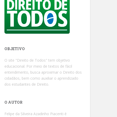
OBJETIVO
O site "Direito de Todos" tem objetivo
educacional. Por meio de textos de fácil
entendimento, busca aproximar o Direito dos
cidadãos, bem como auxiliar o aprendizado
dos estudantes de Direito.
O AUTOR
Felipe da Silveira Azadinho Piacenti é