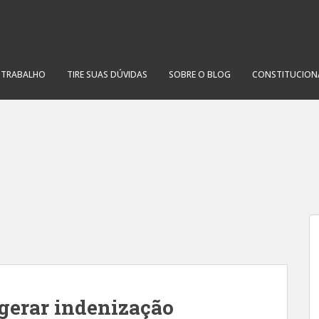
O TRABALHO
TIRE SUAS DÚVIDAS
SOBRE O BLOG
CONSTITUCION
gerar indenização