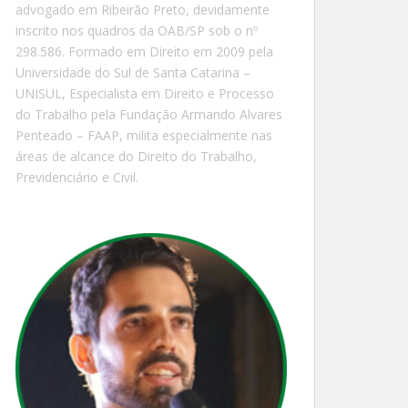
advogado em Ribeirão Preto, devidamente
inscrito nos quadros da OAB/SP sob o nº
298.586. Formado em Direito em 2009 pela
Universidade do Sul de Santa Catarina –
UNISUL, Especialista em Direito e Processo
do Trabalho pela Fundação Armando Alvares
Penteado – FAAP, milita especialmente nas
áreas de alcance do Direito do Trabalho,
Previdenciário e Civil.