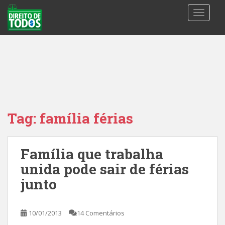
S
TOGGLE
k
i
p
t
o
m
a
i
n
Tag:
família férias
c
o
n
Família que trabalha
t
unida pode sair de férias
e
n
junto
t
10/01/2013
14 Comentários