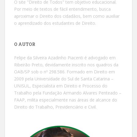
O site "Direito de Todos" tem objetivo educacional.
Por meio de textos de fácil entendimento, busca
aproximar o Direito dos cidadãos, bem como auxiliar
o aprendizado dos estudantes de Direito.
O AUTOR
Felipe da Silveira Azadinho Piacenti é advogado em
Ribeirão Preto, devidamente inscrito nos quadros da
OAB/SP sob o nº 298.586. Formado em Direito em
2009 pela Universidade do Sul de Santa Catarina –
UNISUL, Especialista em Direito e Processo do
Trabalho pela Fundação Armando Alvares Penteado –
FAAP, milita especialmente nas áreas de alcance do
Direito do Trabalho, Previdenciário e Civil.