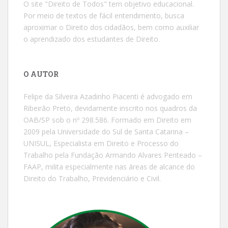
O site "Direito de Todos" tem objetivo educacional.
Por meio de textos de fácil entendimento, busca
aproximar o Direito dos cidadãos, bem como auxiliar
o aprendizado dos estudantes de Direito.
O AUTOR
Felipe da Silveira Azadinho Piacenti é advogado em
Ribeirão Preto, devidamente inscrito nos quadros da
OAB/SP sob o nº 298.586. Formado em Direito em
2009 pela Universidade do Sul de Santa Catarina –
UNISUL, Especialista em Direito e Processo do
Trabalho pela Fundação Armando Alvares Penteado –
FAAP, milita especialmente nas áreas de alcance do
Direito do Trabalho, Previdenciário e Civil.