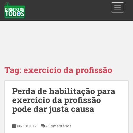
S
TOGGLE
k
i
p
t
o
m
a
i
n
Tag:
exercício da profissão
c
o
n
Perda de habilitação para
t
exercício da profissão
e
n
pode dar justa causa
t
08/10/2017
2 Comentários