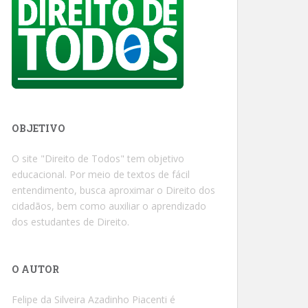
OBJETIVO
O site "Direito de Todos" tem objetivo
educacional. Por meio de textos de fácil
entendimento, busca aproximar o Direito dos
cidadãos, bem como auxiliar o aprendizado
dos estudantes de Direito.
O AUTOR
Felipe da Silveira Azadinho Piacenti é