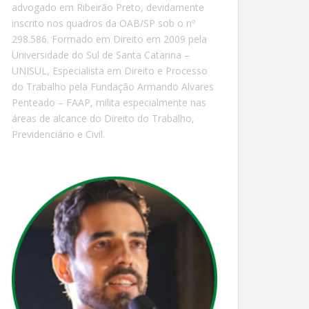
advogado em Ribeirão Preto, devidamente
inscrito nos quadros da OAB/SP sob o nº
298.586. Formado em Direito em 2009 pela
Universidade do Sul de Santa Catarina –
UNISUL, Especialista em Direito e Processo
do Trabalho pela Fundação Armando Alvares
Penteado – FAAP, milita especialmente nas
áreas de alcance do Direito do Trabalho,
Previdenciário e Civil.