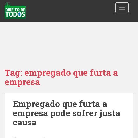
S
TOGGLE
k
i
p
t
o
m
a
i
n
Tag:
empregado que furta a
c
empresa
o
n
t
Empregado que furta a
e
n
empresa pode sofrer justa
t
causa