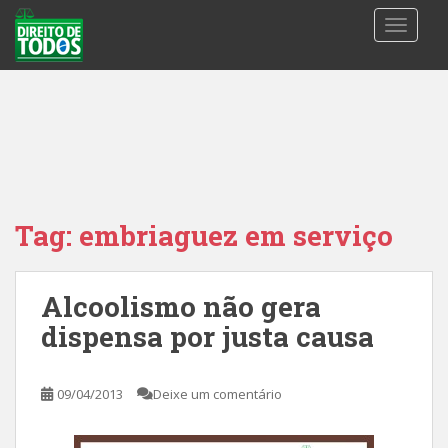
S
TOGGLE
k
i
p
t
o
m
a
i
n
Tag:
embriaguez em serviço
c
o
n
Alcoolismo não gera
t
dispensa por justa causa
e
n
t
09/04/2013
Deixe um comentário