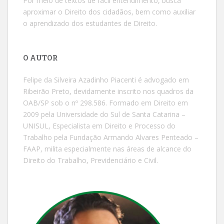
Por meio de textos de fácil entendimento, busca
aproximar o Direito dos cidadãos, bem como auxiliar
o aprendizado dos estudantes de Direito.
O AUTOR
Felipe da Silveira Azadinho Piacenti é advogado em
Ribeirão Preto, devidamente inscrito nos quadros da
OAB/SP sob o nº 298.586. Formado em Direito em
2009 pela Universidade do Sul de Santa Catarina –
UNISUL, Especialista em Direito e Processo do
Trabalho pela Fundação Armando Alvares Penteado –
FAAP, milita especialmente nas áreas de alcance do
Direito do Trabalho, Previdenciário e Civil.