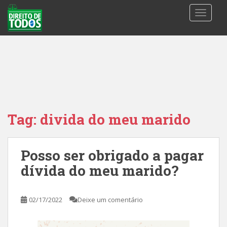
S
TOGGLE
k
i
p
t
o
m
a
i
n
Tag:
divida do meu marido
c
o
n
Posso ser obrigado a pagar
t
dívida do meu marido?
e
n
t
02/17/2022
Deixe um comentário