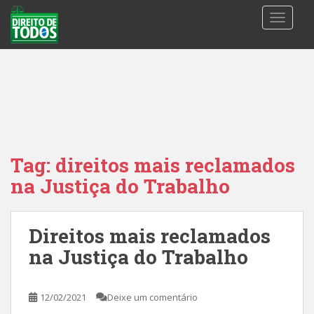
S
TOGGLE
k
i
p
t
o
m
a
i
n
Tag:
direitos mais reclamados
c
na Justiça do Trabalho
o
n
t
Direitos mais reclamados
e
n
na Justiça do Trabalho
t
12/02/2021
Deixe um comentário