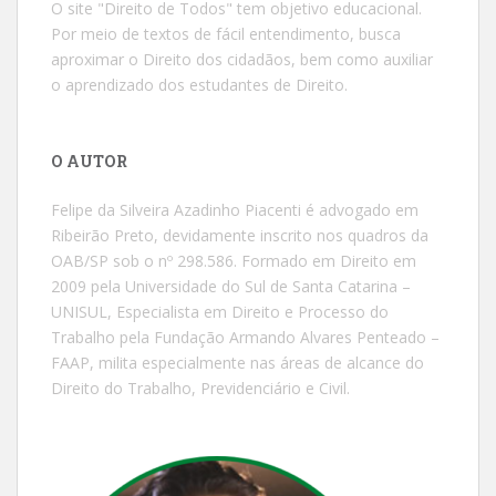
O site "Direito de Todos" tem objetivo educacional.
Por meio de textos de fácil entendimento, busca
aproximar o Direito dos cidadãos, bem como auxiliar
o aprendizado dos estudantes de Direito.
O AUTOR
Felipe da Silveira Azadinho Piacenti é advogado em
Ribeirão Preto, devidamente inscrito nos quadros da
OAB/SP sob o nº 298.586. Formado em Direito em
2009 pela Universidade do Sul de Santa Catarina –
UNISUL, Especialista em Direito e Processo do
Trabalho pela Fundação Armando Alvares Penteado –
FAAP, milita especialmente nas áreas de alcance do
Direito do Trabalho, Previdenciário e Civil.