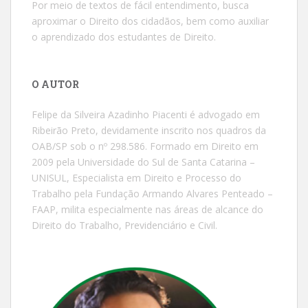
Por meio de textos de fácil entendimento, busca
aproximar o Direito dos cidadãos, bem como auxiliar
o aprendizado dos estudantes de Direito.
O AUTOR
Felipe da Silveira Azadinho Piacenti é advogado em
Ribeirão Preto, devidamente inscrito nos quadros da
OAB/SP sob o nº 298.586. Formado em Direito em
2009 pela Universidade do Sul de Santa Catarina –
UNISUL, Especialista em Direito e Processo do
Trabalho pela Fundação Armando Alvares Penteado –
FAAP, milita especialmente nas áreas de alcance do
Direito do Trabalho, Previdenciário e Civil.