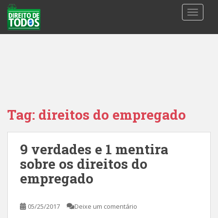
S
TOGGLE
k
i
p
t
o
m
a
i
n
Tag:
direitos do empregado
c
o
n
9 verdades e 1 mentira
t
sobre os direitos do
e
n
empregado
t
05/25/2017
Deixe um comentário