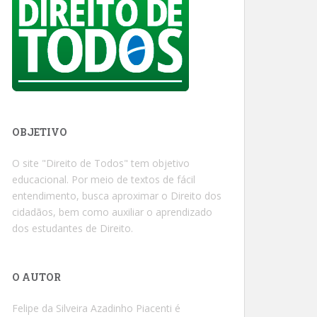
OBJETIVO
O site "Direito de Todos" tem objetivo
educacional. Por meio de textos de fácil
entendimento, busca aproximar o Direito dos
cidadãos, bem como auxiliar o aprendizado
dos estudantes de Direito.
O AUTOR
Felipe da Silveira Azadinho Piacenti é