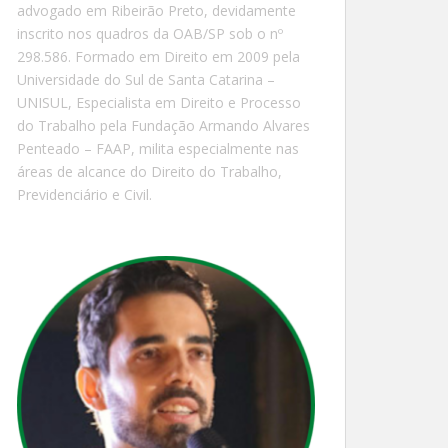
advogado em Ribeirão Preto, devidamente
inscrito nos quadros da OAB/SP sob o nº
298.586. Formado em Direito em 2009 pela
Universidade do Sul de Santa Catarina –
UNISUL, Especialista em Direito e Processo
do Trabalho pela Fundação Armando Alvares
Penteado – FAAP, milita especialmente nas
áreas de alcance do Direito do Trabalho,
Previdenciário e Civil.