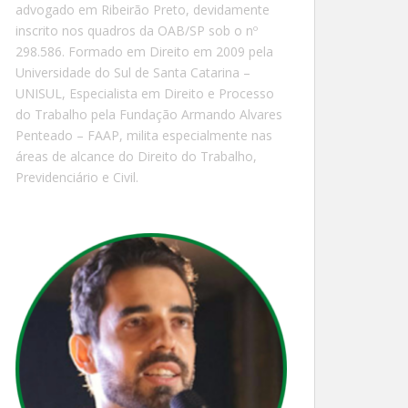
advogado em Ribeirão Preto, devidamente
inscrito nos quadros da OAB/SP sob o nº
298.586. Formado em Direito em 2009 pela
Universidade do Sul de Santa Catarina –
UNISUL, Especialista em Direito e Processo
do Trabalho pela Fundação Armando Alvares
Penteado – FAAP, milita especialmente nas
áreas de alcance do Direito do Trabalho,
Previdenciário e Civil.