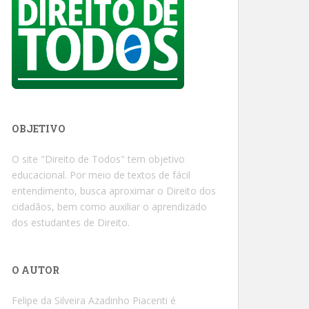
OBJETIVO
O site "Direito de Todos" tem objetivo
educacional. Por meio de textos de fácil
entendimento, busca aproximar o Direito dos
cidadãos, bem como auxiliar o aprendizado
dos estudantes de Direito.
O AUTOR
Felipe da Silveira Azadinho Piacenti é