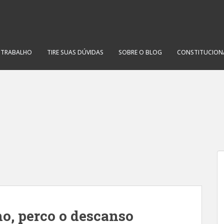
O TRABALHO
TIRE SUAS DÚVIDAS
SOBRE O BLOG
CONSTITUCION
ho, perco o descanso