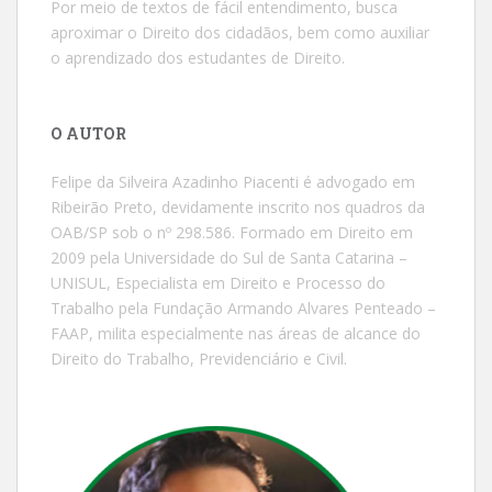
Por meio de textos de fácil entendimento, busca
aproximar o Direito dos cidadãos, bem como auxiliar
o aprendizado dos estudantes de Direito.
O AUTOR
Felipe da Silveira Azadinho Piacenti é advogado em
Ribeirão Preto, devidamente inscrito nos quadros da
OAB/SP sob o nº 298.586. Formado em Direito em
2009 pela Universidade do Sul de Santa Catarina –
UNISUL, Especialista em Direito e Processo do
Trabalho pela Fundação Armando Alvares Penteado –
FAAP, milita especialmente nas áreas de alcance do
Direito do Trabalho, Previdenciário e Civil.