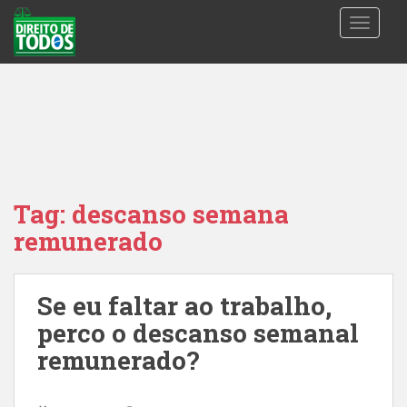
S
TOGGLE
k
i
p
t
o
m
a
i
n
Tag:
descanso semana
c
remunerado
o
n
t
Se eu faltar ao trabalho,
e
n
perco o descanso semanal
t
remunerado?