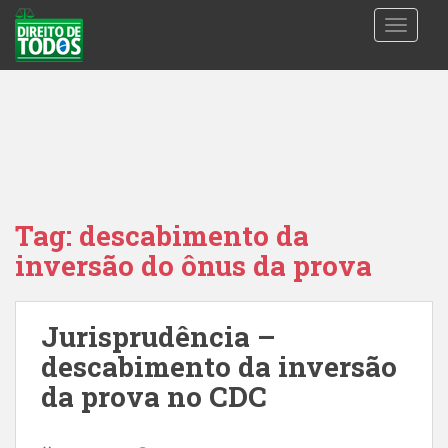
S
TOGGLE
k
i
p
t
o
m
a
i
n
Tag:
descabimento da
c
inversão do ônus da prova
o
n
t
Jurisprudência –
e
n
descabimento da inversão
t
da prova no CDC