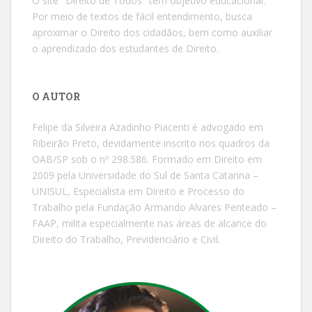
O site "Direito de Todos" tem objetivo educacional.
Por meio de textos de fácil entendimento, busca
aproximar o Direito dos cidadãos, bem como auxiliar
o aprendizado dos estudantes de Direito.
O AUTOR
Felipe da Silveira Azadinho Piacenti é advogado em
Ribeirão Preto, devidamente inscrito nos quadros da
OAB/SP sob o nº 298.586. Formado em Direito em
2009 pela Universidade do Sul de Santa Catarina –
UNISUL, Especialista em Direito e Processo do
Trabalho pela Fundação Armando Alvares Penteado –
FAAP, milita especialmente nas áreas de alcance do
Direito do Trabalho, Previdenciário e Civil.