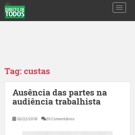
S
TOGGLE
k
i
p
t
o
m
a
i
n
Tag:
custas
c
o
n
Ausência das partes na
t
audiência trabalhista
e
n
t
02/22/2018
20 Comentários