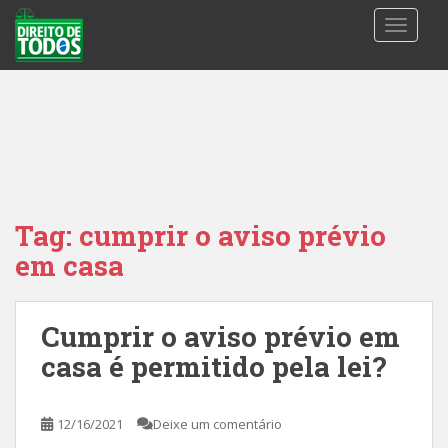
S
TOGGLE
k
i
p
t
o
m
a
i
n
Tag:
cumprir o aviso prévio
c
em casa
o
n
t
Cumprir o aviso prévio em
e
n
casa é permitido pela lei?
t
12/16/2021
Deixe um comentário