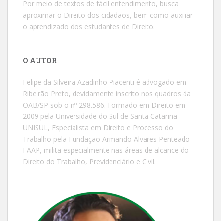
Por meio de textos de fácil entendimento, busca
aproximar o Direito dos cidadãos, bem como auxiliar
o aprendizado dos estudantes de Direito.
O AUTOR
Felipe da Silveira Azadinho Piacenti é advogado em
Ribeirão Preto, devidamente inscrito nos quadros da
OAB/SP sob o nº 298.586. Formado em Direito em
2009 pela Universidade do Sul de Santa Catarina –
UNISUL, Especialista em Direito e Processo do
Trabalho pela Fundação Armando Alvares Penteado –
FAAP, milita especialmente nas áreas de alcance do
Direito do Trabalho, Previdenciário e Civil.