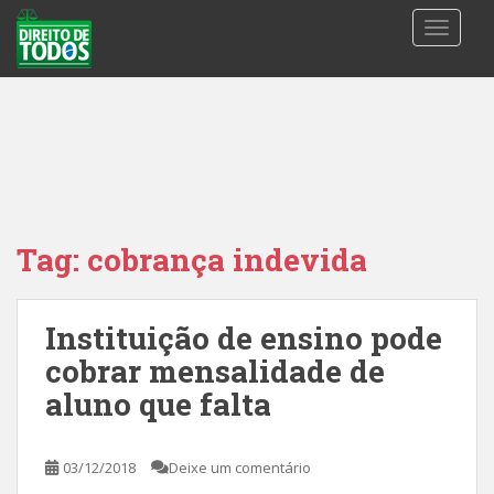
S
TOGGLE
k
i
p
t
o
m
a
i
n
Tag:
cobrança indevida
c
o
n
Instituição de ensino pode
t
cobrar mensalidade de
e
n
aluno que falta
t
03/12/2018
Deixe um comentário