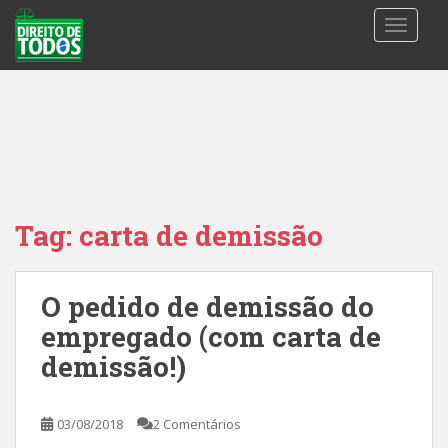
S
TOGGLE
k
i
p
t
o
m
a
i
n
Tag:
carta de demissão
c
o
n
O pedido de demissão do
t
empregado (com carta de
e
n
demissão!)
t
03/08/2018
2 Comentários