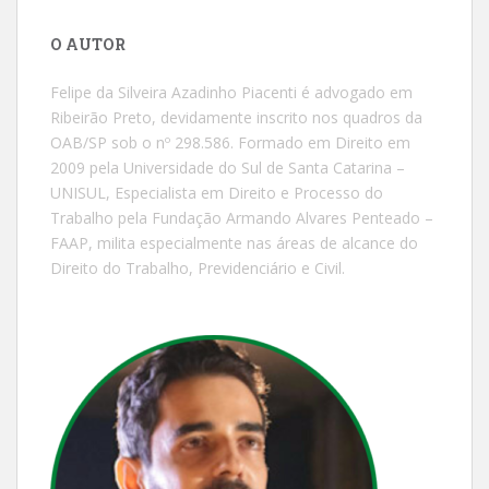
O AUTOR
Felipe da Silveira Azadinho Piacenti é advogado em
Ribeirão Preto, devidamente inscrito nos quadros da
OAB/SP sob o nº 298.586. Formado em Direito em
2009 pela Universidade do Sul de Santa Catarina –
UNISUL, Especialista em Direito e Processo do
Trabalho pela Fundação Armando Alvares Penteado –
FAAP, milita especialmente nas áreas de alcance do
Direito do Trabalho, Previdenciário e Civil.