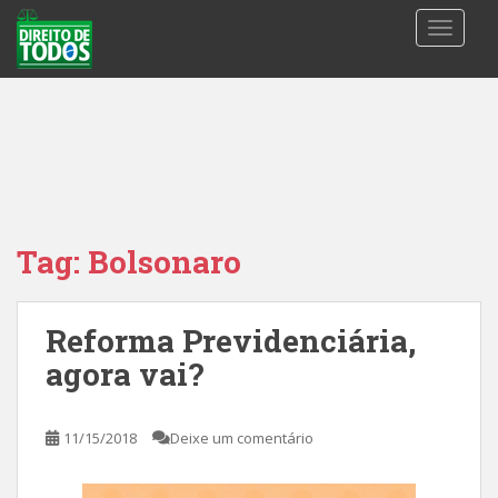
S
TOGGLE
k
i
p
t
o
m
a
i
n
Tag:
Bolsonaro
c
o
n
Reforma Previdenciária,
t
agora vai?
e
n
t
11/15/2018
Deixe um comentário