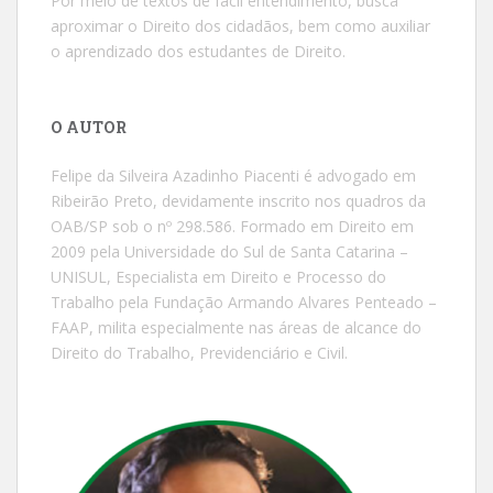
Por meio de textos de fácil entendimento, busca
aproximar o Direito dos cidadãos, bem como auxiliar
o aprendizado dos estudantes de Direito.
O AUTOR
Felipe da Silveira Azadinho Piacenti é advogado em
Ribeirão Preto, devidamente inscrito nos quadros da
OAB/SP sob o nº 298.586. Formado em Direito em
2009 pela Universidade do Sul de Santa Catarina –
UNISUL, Especialista em Direito e Processo do
Trabalho pela Fundação Armando Alvares Penteado –
FAAP, milita especialmente nas áreas de alcance do
Direito do Trabalho, Previdenciário e Civil.