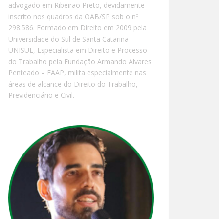
advogado em Ribeirão Preto, devidamente
inscrito nos quadros da OAB/SP sob o nº
298.586. Formado em Direito em 2009 pela
Universidade do Sul de Santa Catarina –
UNISUL, Especialista em Direito e Processo
do Trabalho pela Fundação Armando Alvares
Penteado – FAAP, milita especialmente nas
áreas de alcance do Direito do Trabalho,
Previdenciário e Civil.