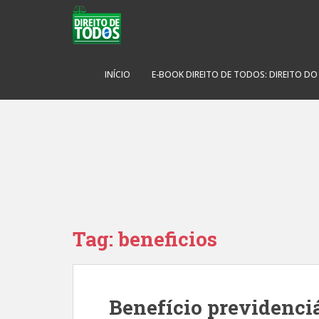
S
k
i
p
t
INÍCIO
E-BOOK DIREITO DE TODOS: DIREITO D
o
m
a
i
n
c
o
n
t
Tag:
beneficios
e
n
t
Benefício previdenciá