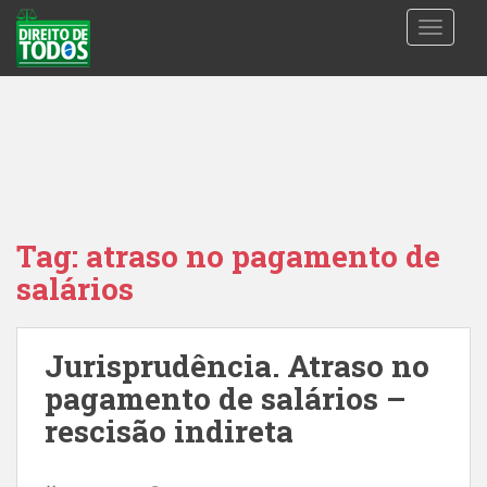
S
TOGGLE
k
i
p
t
o
m
a
i
n
Tag:
atraso no pagamento de
c
salários
o
n
t
Jurisprudência. Atraso no
e
n
pagamento de salários –
t
rescisão indireta