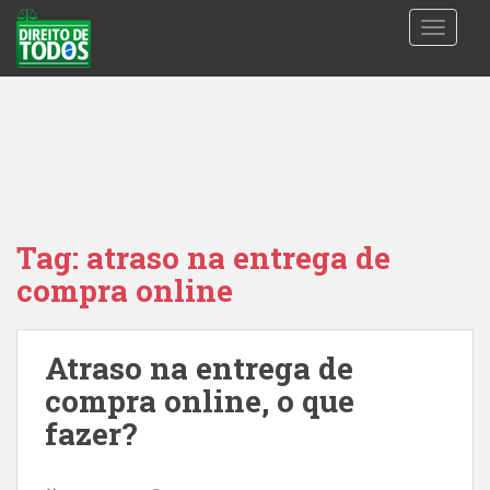
S
TOGGLE
k
i
p
t
o
m
a
i
n
Tag:
atraso na entrega de
c
compra online
o
n
t
Atraso na entrega de
e
n
compra online, o que
t
fazer?