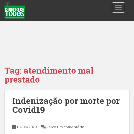
S
TOGGLE
k
i
p
t
o
m
a
i
n
Tag:
atendimento mal
c
prestado
o
n
t
Indenização por morte por
e
n
Covid19
t
07/09/2020
Deixe um comentário