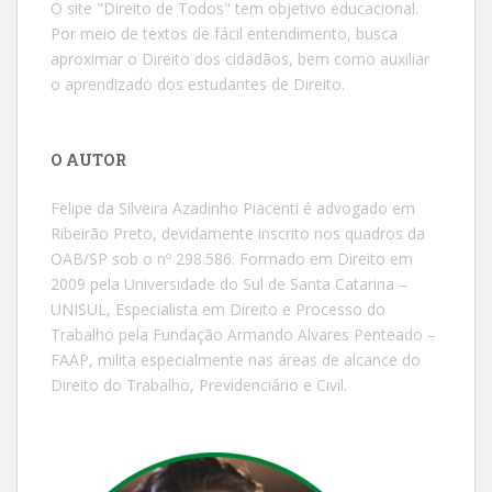
O site "Direito de Todos" tem objetivo educacional.
Por meio de textos de fácil entendimento, busca
aproximar o Direito dos cidadãos, bem como auxiliar
o aprendizado dos estudantes de Direito.
O AUTOR
Felipe da Silveira Azadinho Piacenti é advogado em
Ribeirão Preto, devidamente inscrito nos quadros da
OAB/SP sob o nº 298.586. Formado em Direito em
2009 pela Universidade do Sul de Santa Catarina –
UNISUL, Especialista em Direito e Processo do
Trabalho pela Fundação Armando Alvares Penteado –
FAAP, milita especialmente nas áreas de alcance do
Direito do Trabalho, Previdenciário e Civil.