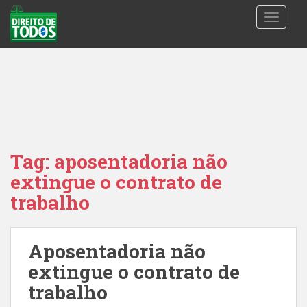
S
TOGGLE
k
i
p
t
o
m
a
i
n
Tag:
aposentadoria não
c
extingue o contrato de
o
n
trabalho
t
e
n
Aposentadoria não
t
extingue o contrato de
trabalho