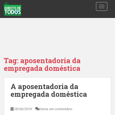
S
TOGGLE
k
i
p
t
o
m
a
i
n
Tag:
aposentadoria da
c
empregada doméstica
o
n
t
A aposentadoria da
e
n
empregada doméstica
t
05/02/2019
Deixe um comentário