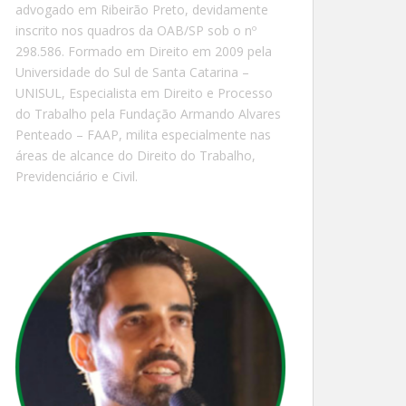
advogado em Ribeirão Preto, devidamente
inscrito nos quadros da OAB/SP sob o nº
298.586. Formado em Direito em 2009 pela
Universidade do Sul de Santa Catarina –
UNISUL, Especialista em Direito e Processo
do Trabalho pela Fundação Armando Alvares
Penteado – FAAP, milita especialmente nas
áreas de alcance do Direito do Trabalho,
Previdenciário e Civil.