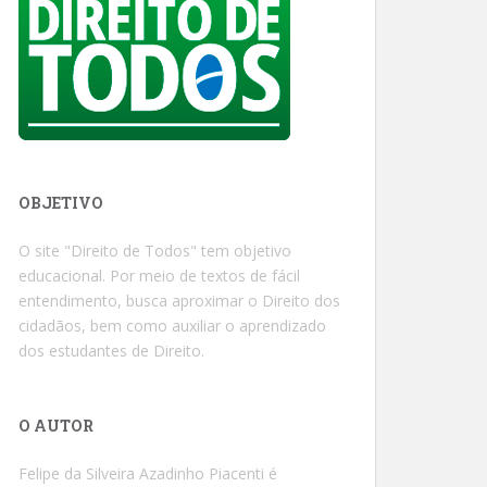
OBJETIVO
O site "Direito de Todos" tem objetivo
educacional. Por meio de textos de fácil
entendimento, busca aproximar o Direito dos
cidadãos, bem como auxiliar o aprendizado
dos estudantes de Direito.
O AUTOR
Felipe da Silveira Azadinho Piacenti é