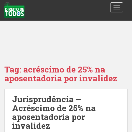
S
TOGGLE
k
i
p
t
o
m
a
i
n
Tag:
acréscimo de 25% na
c
aposentadoria por invalidez
o
n
t
Jurisprudência –
e
n
Acréscimo de 25% na
t
aposentadoria por
invalidez