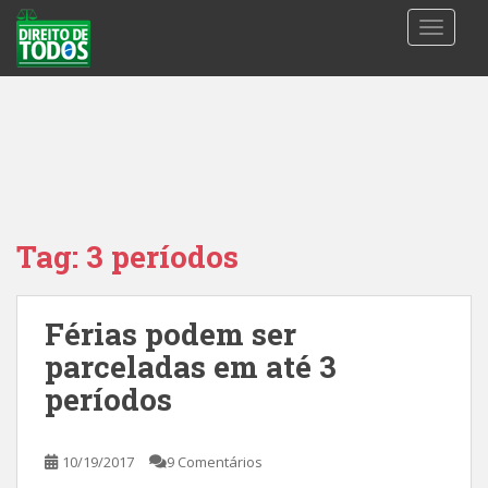
S
TOGGLE
k
i
p
t
o
m
a
i
n
Tag:
3 períodos
c
o
n
Férias podem ser
t
parceladas em até 3
e
n
períodos
t
10/19/2017
9 Comentários