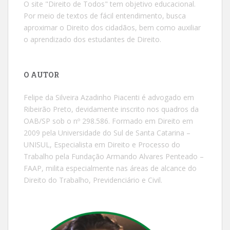
O site "Direito de Todos" tem objetivo educacional.
Por meio de textos de fácil entendimento, busca
aproximar o Direito dos cidadãos, bem como auxiliar
o aprendizado dos estudantes de Direito.
O AUTOR
Felipe da Silveira Azadinho Piacenti é advogado em
Ribeirão Preto, devidamente inscrito nos quadros da
OAB/SP sob o nº 298.586. Formado em Direito em
2009 pela Universidade do Sul de Santa Catarina –
UNISUL, Especialista em Direito e Processo do
Trabalho pela Fundação Armando Alvares Penteado –
FAAP, milita especialmente nas áreas de alcance do
Direito do Trabalho, Previdenciário e Civil.