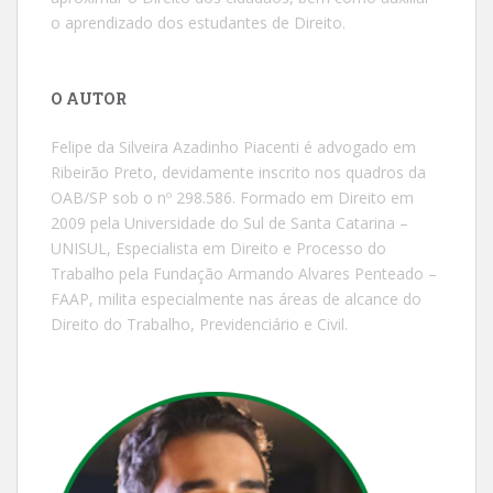
o aprendizado dos estudantes de Direito.
O AUTOR
Felipe da Silveira Azadinho Piacenti é advogado em
Ribeirão Preto, devidamente inscrito nos quadros da
OAB/SP sob o nº 298.586. Formado em Direito em
2009 pela Universidade do Sul de Santa Catarina –
UNISUL, Especialista em Direito e Processo do
Trabalho pela Fundação Armando Alvares Penteado –
FAAP, milita especialmente nas áreas de alcance do
Direito do Trabalho, Previdenciário e Civil.