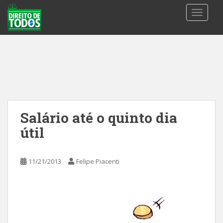
S
TOGGLE
k
i
p
t
o
m
a
i
n
Salário até o quinto dia
c
útil
o
n
t
11/21/2013
Felipe Piacenti
e
n
t