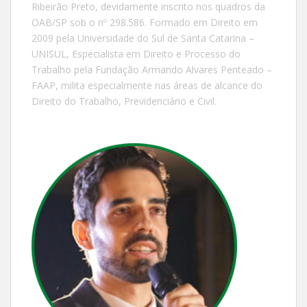
Ribeirão Preto, devidamente inscrito nos quadros da
OAB/SP sob o nº 298.586. Formado em Direito em
2009 pela Universidade do Sul de Santa Catarina –
UNISUL, Especialista em Direito e Processo do
Trabalho pela Fundação Armando Alvares Penteado –
FAAP, milita especialmente nas áreas de alcance do
Direito do Trabalho, Previdenciário e Civil.