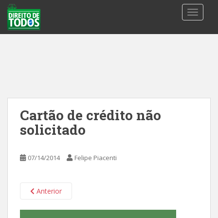
S
TOGGLE
k
i
p
t
o
m
a
i
n
Cartão de crédito não
c
solicitado
o
n
t
07/14/2014
Felipe Piacenti
e
n
t
Anterior