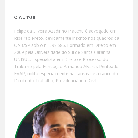
O AUTOR
Felipe da Silveira Azadinho Piacenti é advogado em
Ribeirão Preto, devidamente inscrito nos quadros da
OAB/SP sob o nº 298.586. Formado em Direito em
2009 pela Universidade do Sul de Santa Catarina –
UNISUL, Especialista em Direito e Processo do
Trabalho pela Fundação Armando Alvares Penteado –
FAAP, milita especialmente nas áreas de alcance do
Direito do Trabalho, Previdenciário e Civil.