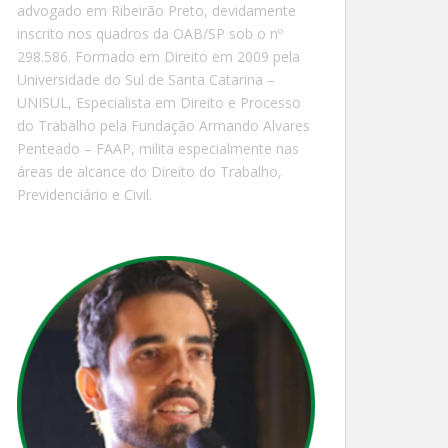
advogado em Ribeirão Preto, devidamente
inscrito nos quadros da OAB/SP sob o nº
298.586. Formado em Direito em 2009 pela
Universidade do Sul de Santa Catarina –
UNISUL, Especialista em Direito e Processo
do Trabalho pela Fundação Armando Alvares
Penteado – FAAP, milita especialmente nas
áreas de alcance do Direito do Trabalho,
Previdenciário e Civil.