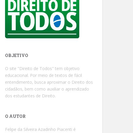
OBJETIVO
O site "Direito de Todos" tem objetivo
educacional. Por meio de textos de fácil
entendimento, busca aproximar o Direito dos
cidadãos, bem como auxiliar o aprendizado
dos estudantes de Direito.
O AUTOR
Felipe da Silveira Azadinho Piacenti é