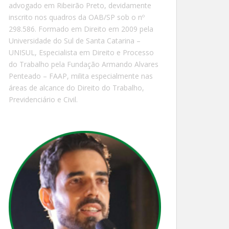
advogado em Ribeirão Preto, devidamente
inscrito nos quadros da OAB/SP sob o nº
298.586. Formado em Direito em 2009 pela
Universidade do Sul de Santa Catarina –
UNISUL, Especialista em Direito e Processo
do Trabalho pela Fundação Armando Alvares
Penteado – FAAP, milita especialmente nas
áreas de alcance do Direito do Trabalho,
Previdenciário e Civil.