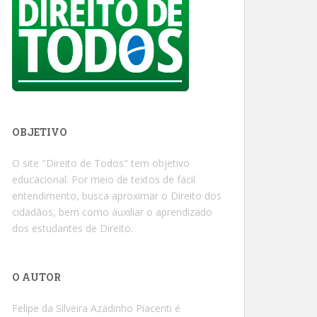
OBJETIVO
O site "Direito de Todos" tem objetivo
educacional. Por meio de textos de fácil
entendimento, busca aproximar o Direito dos
cidadãos, bem como auxiliar o aprendizado
dos estudantes de Direito.
O AUTOR
Felipe da Silveira Azadinho Piacenti é