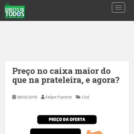
S
TOGGLE
k
i
p
t
o
m
a
i
n
Preço no caixa maior do
c
que na prateleira, e agora?
o
n
t
08/02/2018
Felipe Piacenti
Civil
e
n
t