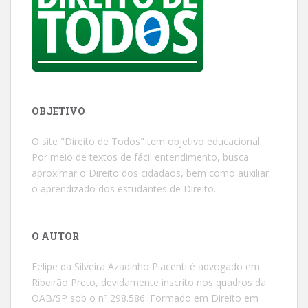
OBJETIVO
O site "Direito de Todos" tem objetivo educacional.
Por meio de textos de fácil entendimento, busca
aproximar o Direito dos cidadãos, bem como auxiliar
o aprendizado dos estudantes de Direito.
O AUTOR
Felipe da Silveira Azadinho Piacenti é advogado em
Ribeirão Preto, devidamente inscrito nos quadros da
OAB/SP sob o nº 298.586. Formado em Direito em