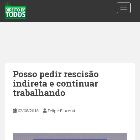
S
TOGGLE
k
i
p
t
o
m
a
i
n
Posso pedir rescisão
c
indireta e continuar
o
n
trabalhando
t
e
02/08/2018
Felipe Piacenti
n
t