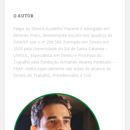
O AUTOR
Felipe da Silveira Azadinho Piacenti é advogado em
Ribeirão Preto, devidamente inscrito nos quadros da
OAB/SP sob o nº 298.586. Formado em Direito em
2009 pela Universidade do Sul de Santa Catarina –
UNISUL, Especialista em Direito e Processo do
Trabalho pela Fundação Armando Alvares Penteado –
FAAP, milita especialmente nas áreas de alcance do
Direito do Trabalho, Previdenciário e Civil.