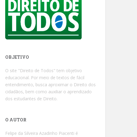
OBJETIVO
O site "Direito de Todos" tem objetivo
educacional. Por meio de textos de fácil
entendimento, busca aproximar o Direito dos
cidadãos, bem como auxiliar o aprendizado
dos estudantes de Direito.
O AUTOR
Felipe da Silveira Azadinho Piacenti é